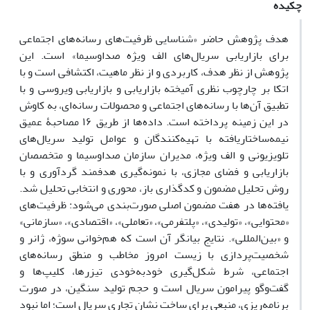
چکیده
هدف پژوهش حاضر «شناسایی ظرفیت‌های رسانه‌های اجتماعی
برای بازاریابی سریال‌های الف ‌ویژه صداوسیما» است. این
پژوهش از نظر هدف، کاربردی و از نظر ماهیت، اکتشافی است و با
اتکا بر چارچوب نظری آمیخته بازاریابی و بازاریابی ویروسی و با
تطبیق آن‌ها با رسانه‌های اجتماعی و محصولات رسانه‌ای، به کاوش
در این زمینه پرداخته است. داده‌ها از طریق ۱۶ مصاحبۀ عمیق
نیمه‌ساختاریافته با تهیه‌کنندگان و عوامل تولید سریال‌های
تلویزیونی و الف ‌ویژه، مدیران سازمان صداوسیما و متخصصان
بازاریابی و فضای مجازی، با نمونه‌گیری هدفمند گردآوری و با
روش تحلیل مضمون و کدگذاری باز، محوری و انتخابی تحلیل شد.
یافته‌ها در هفت مضمون اصلی صورت‌بندی می‌شود: ظرفیت‌های
«محتوایی»، «تولیدی»، «پلتفرمی»، «تعاملی»، «اقتصادی»، «سازمانی»
و «بین‌المللی». نتایج بیانگر آن است که هم‌خوانی سوژه، ژانر و
شخصیت‌پردازی با زیست امروز مخاطب و منطق رسانه‌های
اجتماعی، شرط شکل‌گیری خودبه‌خودی تیزرها، کلیپ‌ها و
گفت‌وگو پیرامون سریال است و حجم تولید سنگین، در صورت
برنامه‌ریزی، منبعی برای ساخت نشان تجاری سریال است؛ اما نبود