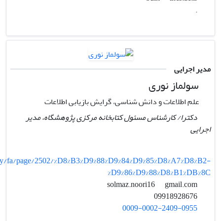
.
مدیر اجرایی
سولماز نوری
علم اطلاعات و دانش شناسی، گرایش بازیابی اطلاعات
دکترا/ کارشناس مسئول کتابخانه مرکزی پژوهشگاه، مدیر
اجرایی
brary/fa/page/2502/%D8%B3%D9%88%D9%84%D9%85%D8%A7%D8%B2-
%D9%86%D9%88%D8%B1%DB%8C
gmail.com
solmaz.noori16
09918928676
0009-0002-2409-0955