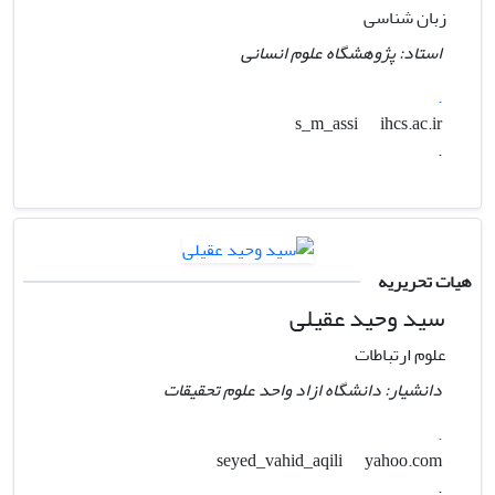
زبان شناسی
استاد: پژوهشگاه علوم انسانی
.
ihcs.ac.ir
s_m_assi
.
هیات تحریریه
سید وحید عقیلی
علوم ارتباطات
دانشیار: دانشگاه ازاد واحد علوم تحقیقات
.
yahoo.com
seyed_vahid_aqili
.