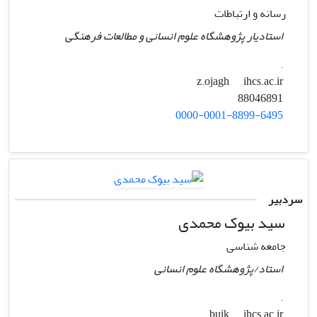
رسانه و ارتباطات
استادیار پژوهشگاه علوم انسانی و مطالعات فرهنگی
.
ihcs.ac.ir
z.ojagh
88046891
0000-0001-8899-6495
سردبیر
سید بیوک محمدی
جامعه شناسی
استاد/پژوهشگاه علوم انسانی
.
ihcs.ac.ir
buik